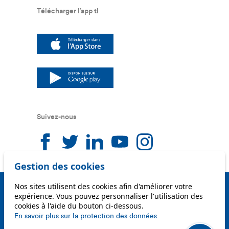
Télécharger l’app tl
Suivez-nous
Suivez-nous sur facebook
Suivez-nous sur twitter
Suivez-nous sur linkedin
Suivez-nous sur you
Suivez-nous sur
Gestion des cookies
Nos sites utilisent des cookies afin d'améliorer votre
Mentions légales
expérience. Vous pouvez personnaliser l'utilisation des
cookies à l'aide du bouton ci-dessous.
Conditions générales d’utilisation
En savoir plus sur la protection des données.
Déclaration de protection des données